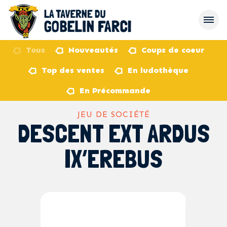
Tous
Nouveautés
Coups de coeur
Top des ventes
En ludothèque
retour
En Précommande
JEU DE SOCIÉTÉ
DESCENT EXT ARDUS
IX’EREBUS