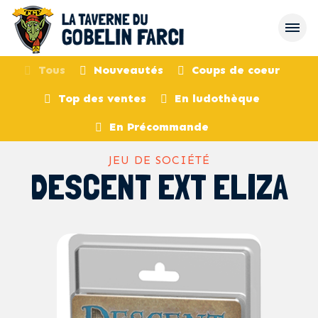
Tous
Nouveautés
Coups de coeur
Top des ventes
En ludothèque
retour
En Précommande
JEU DE SOCIÉTÉ
DESCENT EXT ELIZA