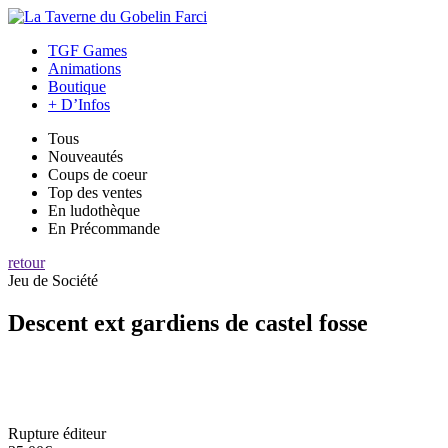
TGF Games
Animations
Boutique
+ D’Infos
Tous
Nouveautés
Coups de coeur
Top des ventes
En ludothèque
En Précommande
retour
Jeu de Société
Descent ext gardiens de castel fosse
Rupture éditeur