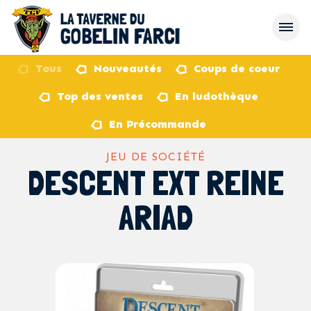
Tous
Nouveautés
Coups de coeur
Top des ventes
En ludothèque
retour
En Précommande
JEU DE SOCIÉTÉ
DESCENT EXT REINE
ARIAD