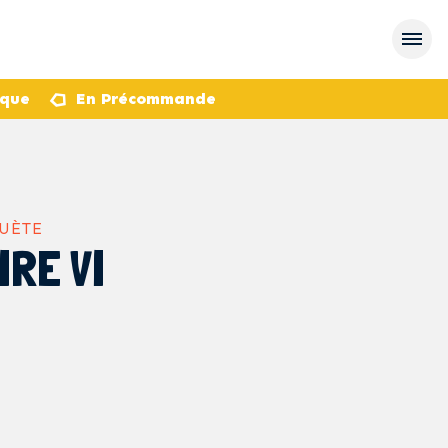
èque
En Précommande
QUÈTE
IRE VI