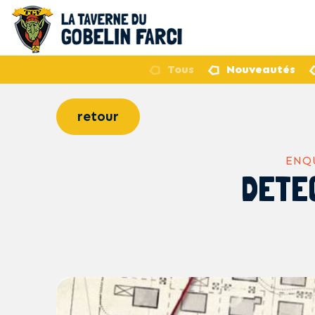
Tous
Nouveautés
retour
ENQU
DETEC