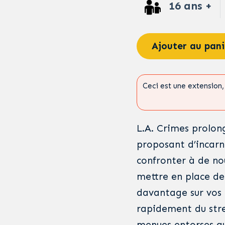
16 ans +
Ajouter au pani
Ceci est une extension, 
L.A. Crimes prolon
proposant d’incar
confronter à de no
mettre en place de
davantage sur vos 
rapidement du stre
menues entorses a