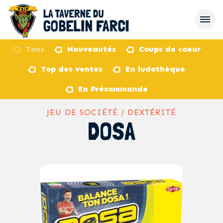
Tous
Nouveautés
Coups de coeur
Top des ventes
En ludothèque
retour
En Précommande
JEU DE SOCIÉTÉ / DEXTÉRITÉ
DOSA