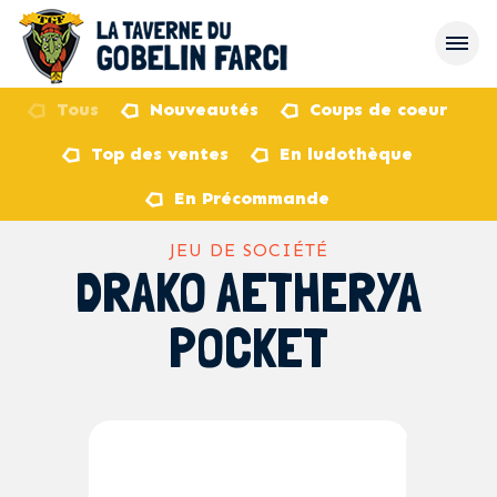
Tous
Nouveautés
Coups de coeur
Top des ventes
En ludothèque
retour
En Précommande
JEU DE SOCIÉTÉ
DRAKO AETHERYA
POCKET