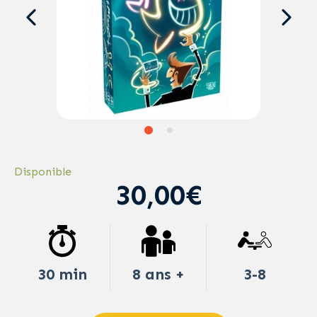
Disponible
30,00€
30 min
8 ans +
3-8