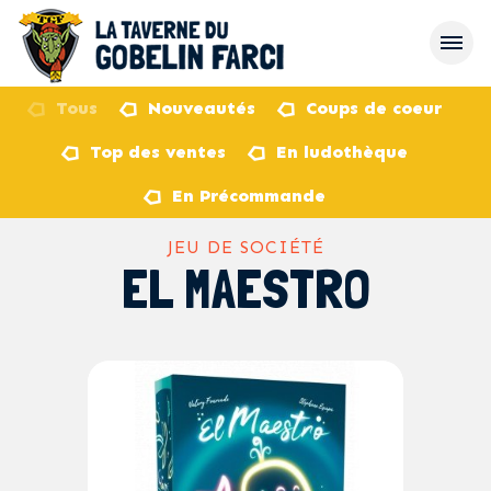
Tous
Nouveautés
Coups de coeur
Top des ventes
En ludothèque
retour
En Précommande
JEU DE SOCIÉTÉ
EL MAESTRO