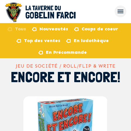
Tous
Nouveautés
Coups de coeur
Top des ventes
En ludothèque
retour
En Précommande
JEU DE SOCIÉTÉ / ROLL/FLIP & WRITE
ENCORE ET ENCORE!