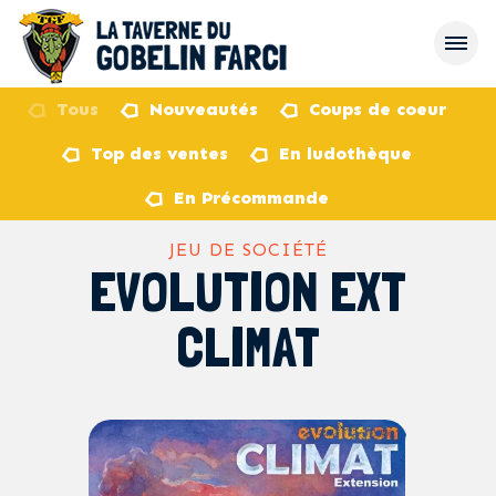
Tous
Nouveautés
Coups de coeur
Top des ventes
En ludothèque
retour
En Précommande
JEU DE SOCIÉTÉ
EVOLUTION EXT
CLIMAT