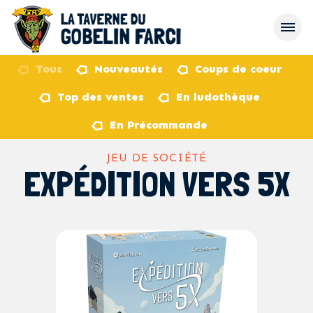
Tous
Nouveautés
Coups de coeur
Top des ventes
En ludothèque
retour
En Précommande
JEU DE SOCIÉTÉ
EXPÉDITION VERS 5X