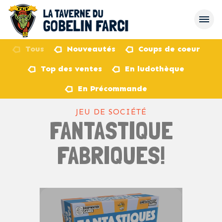
Tous
Nouveautés
Coups de coeur
Top des ventes
En ludothèque
retour
En Précommande
JEU DE SOCIÉTÉ
FANTASTIQUE
FABRIQUES!