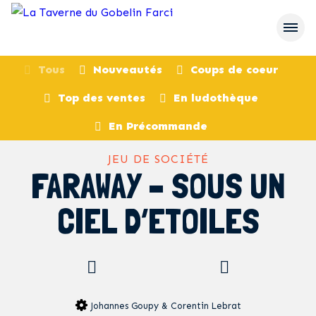
Tous
Nouveautés
Coups de coeur
Top des ventes
En ludothèque
retour
En Précommande
JEU DE SOCIÉTÉ
FARAWAY – SOUS UN
CIEL D’ETOILES
Johannes Goupy & Corentin Lebrat