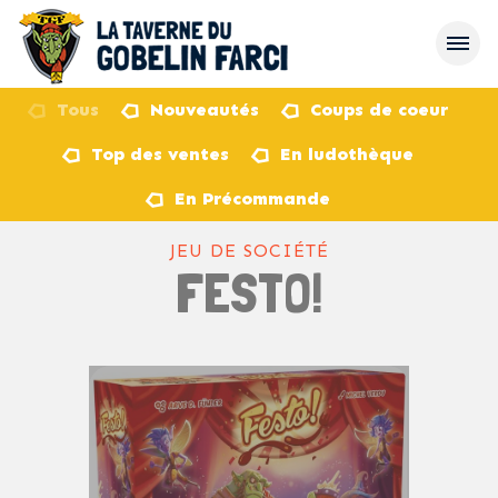
Tous
Nouveautés
Coups de coeur
Top des ventes
En ludothèque
retour
En Précommande
JEU DE SOCIÉTÉ
FESTO!