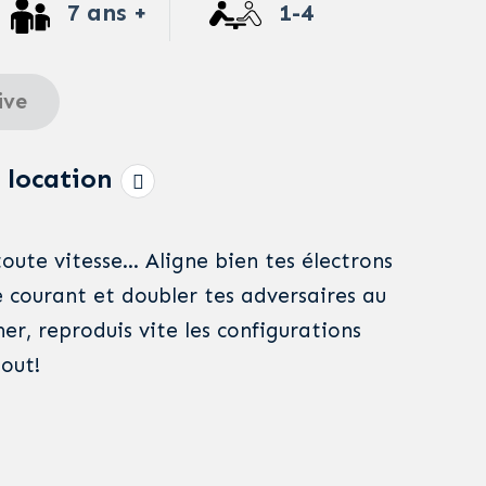
7 ans +
1-4
ive
 location
 toute vitesse… Aligne bien tes électrons
e courant et doubler tes adversaires au
r, reproduis vite les configurations
out!