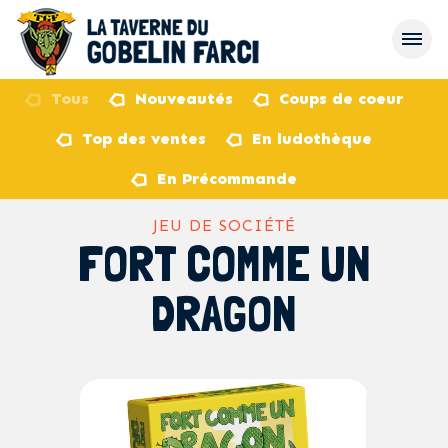
Tous
Nouveautés
Coups de coeur
Top des ventes
En ludothèque
retour
En Précommande
JEU DE SOCIÉTÉ
FORT COMME UN
DRAGON