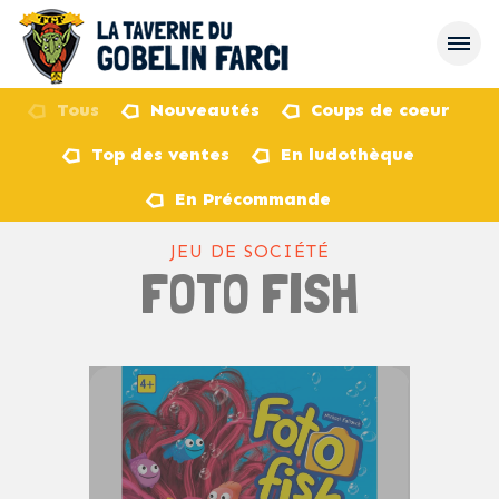
Tous
Nouveautés
Coups de coeur
Top des ventes
En ludothèque
retour
En Précommande
JEU DE SOCIÉTÉ
FOTO FISH