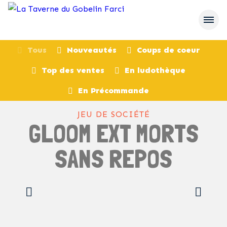
Tous
Nouveautés
Coups de coeur
Top des ventes
En ludothèque
retour
En Précommande
JEU DE SOCIÉTÉ
GLOOM EXT MORTS
SANS REPOS