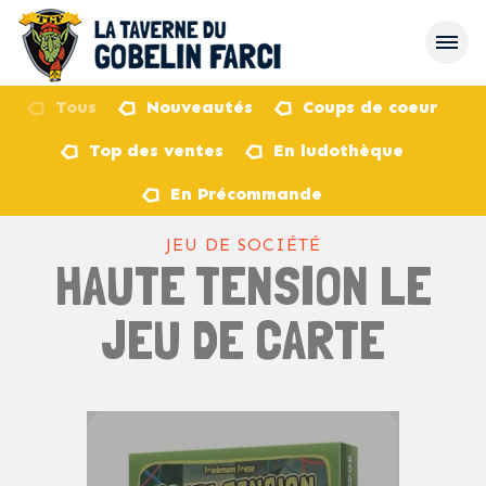
Tous
Nouveautés
Coups de coeur
Top des ventes
En ludothèque
retour
En Précommande
JEU DE SOCIÉTÉ
HAUTE TENSION LE
JEU DE CARTE