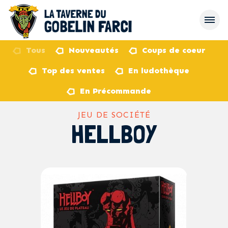
Tous
Nouveautés
Coups de coeur
Top des ventes
En ludothèque
retour
En Précommande
JEU DE SOCIÉTÉ
HELLBOY