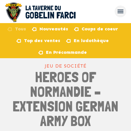
Tous
Nouveautés
Coups de coeur
Top des ventes
En ludothèque
retour
En Précommande
JEU DE SOCIÉTÉ
HEROES OF
NORMANDIE –
EXTENSION GERMAN
ARMY BOX