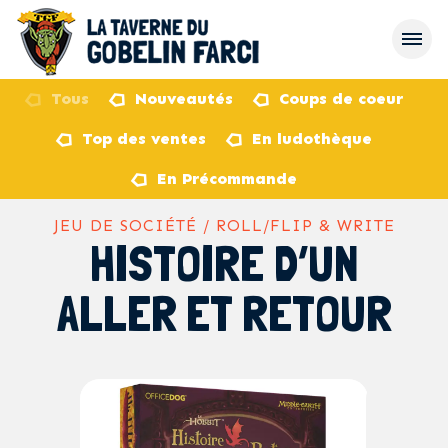
Tous
Nouveautés
Coups de coeur
Top des ventes
En ludothèque
retour
En Précommande
JEU DE SOCIÉTÉ / ROLL/FLIP & WRITE
HISTOIRE D’UN
ALLER ET RETOUR