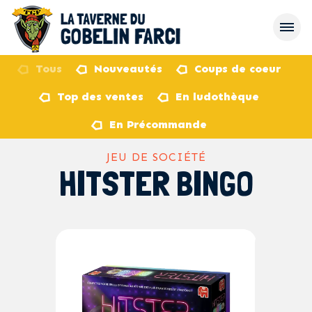
Tous
Nouveautés
Coups de coeur
Top des ventes
En ludothèque
retour
En Précommande
JEU DE SOCIÉTÉ
HITSTER BINGO