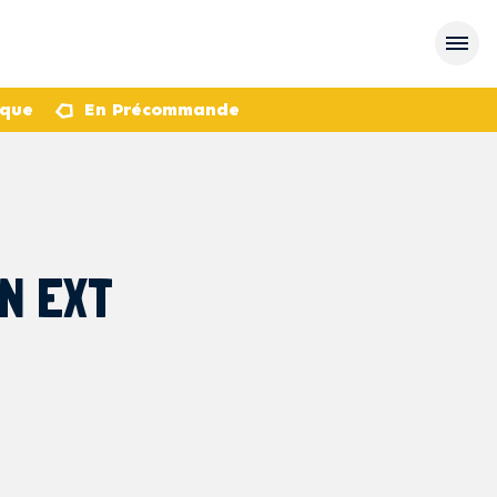
èque
En Précommande
N EXT