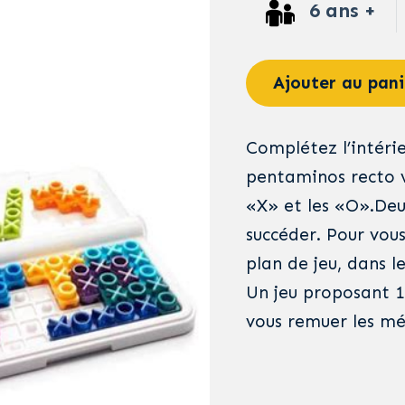
6 ans +
Ajouter au pani
Complétez l’intérie
pentaminos recto ve
«X» et les «O».De
succéder. Pour vous
plan de jeu, dans l
Un jeu proposant 1
vous remuer les mé