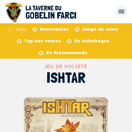
Tous
Nouveautés
Coups de coeur
Top des ventes
En ludothèque
retour
En Précommande
JEU DE SOCIÉTÉ
ISHTAR