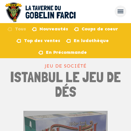
Tous
Nouveautés
Coups de coeur
Top des ventes
En ludothèque
retour
En Précommande
JEU DE SOCIÉTÉ
ISTANBUL LE JEU DE
DÉS