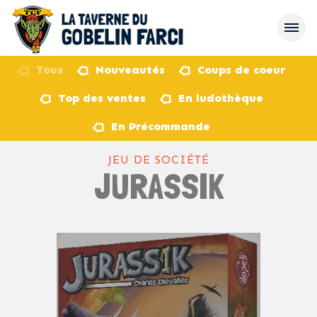
Tous
Nouveautés
Coups de coeur
Top des ventes
En ludothèque
retour
En Précommande
JEU DE SOCIÉTÉ
JURASSIK