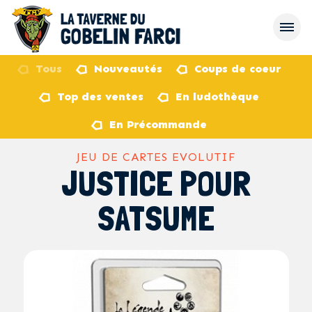
Tous
Nouveautés
Coups de coeur
Top des ventes
En ludothèque
retour
En Précommande
JEU DE CARTES EVOLUTIF
JUSTICE POUR
SATSUME