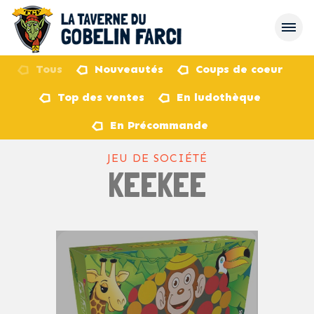
Tous
Nouveautés
Coups de coeur
Top des ventes
En ludothèque
retour
En Précommande
JEU DE SOCIÉTÉ
KEEKEE