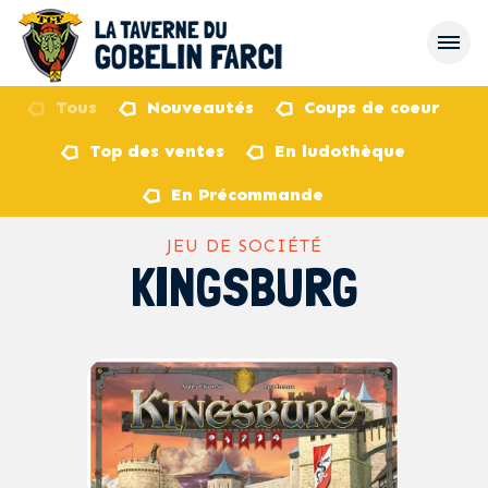
Tous
Nouveautés
Coups de coeur
Top des ventes
En ludothèque
retour
En Précommande
JEU DE SOCIÉTÉ
KINGSBURG