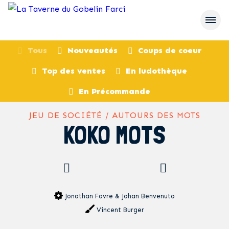
Tous
Nouveautés
Coups de coeur
Top des ventes
En ludothèque
retour
En Précommande
JEU DE SOCIÉTÉ / AUTOURS DES MOTS
KOKO MOTS
Jonathan Favre & Johan Benvenuto
Vincent Burger