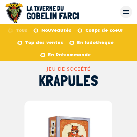
Tous
Nouveautés
Coups de coeur
Top des ventes
En ludothèque
retour
En Précommande
JEU DE SOCIÉTÉ
KRAPULES