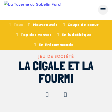
Tous
Nouveautés
Coups de coeur
Top des ventes
En ludothèque
retour
En Précommande
JEU DE SOCIÉTÉ
LA CIGALE ET LA
FOURMI