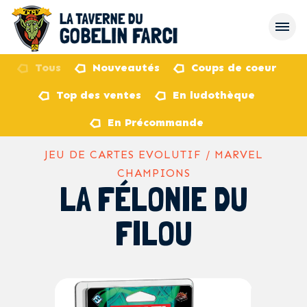
Tous
Nouveautés
Coups de coeur
Top des ventes
En ludothèque
retour
En Précommande
JEU DE CARTES EVOLUTIF / MARVEL
CHAMPIONS
LA FÉLONIE DU
FILOU