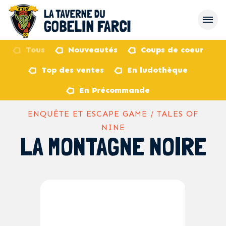
Tous
Nouveautés
Coups de coeur
Top des ventes
En ludothèque
retour
En Précommande
ENQUÊTE ET ESCAPE GAME / TALES OF
NINE
LA MONTAGNE NOIRE