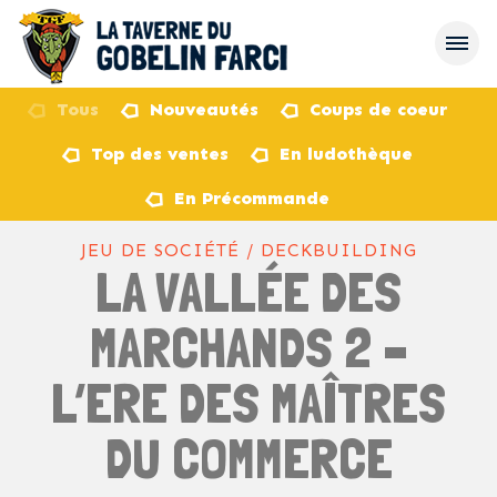
Tous
Nouveautés
Coups de coeur
Top des ventes
En ludothèque
retour
En Précommande
JEU DE SOCIÉTÉ / DECKBUILDING
LA VALLÉE DES
MARCHANDS 2 –
L’ERE DES MAÎTRES
DU COMMERCE