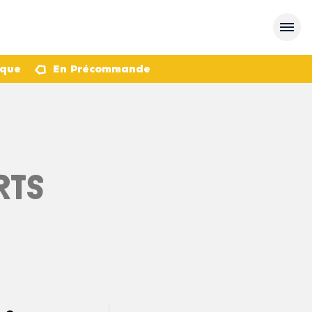
èque
En Précommande
RTS