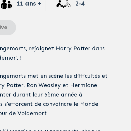
11 ans +
2-4
ive
ngemorts, rejoignez Harry Potter dans
demort !
ngemorts met en scène les difficultés et
rry Potter, Ron Weasley et Hermione
nter durant leur 5ème année à
ls s’efforcent de convaincre le Monde
tour de Voldemort