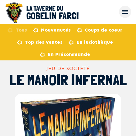
Tous
Nouveautés
Coups de coeur
Top des ventes
En ludothèque
retour
En Précommande
JEU DE SOCIÉTÉ
LE MANOIR INFERNAL