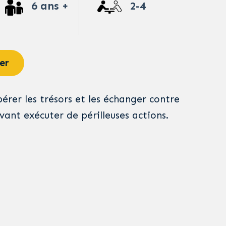
6 ans +
2-4
er
pérer les trésors et les échanger contre
vant exécuter de périlleuses actions.