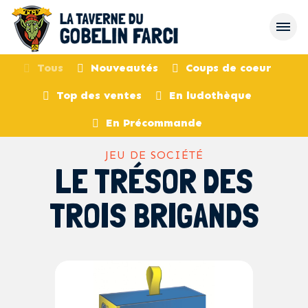
Tous
Nouveautés
Coups de coeur
Top des ventes
En ludothèque
retour
En Précommande
JEU DE SOCIÉTÉ
LE TRÉSOR DES
TROIS BRIGANDS