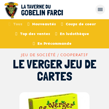
Tous
Nouveautés
Coups de coeur
Top des ventes
En ludothèque
retour
En Précommande
JEU DE SOCIÉTÉ / COOPERATIF
LE VERGER JEU DE
CARTES