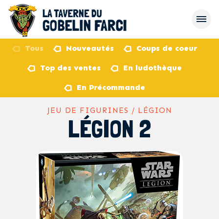
Tous
Nouveautés
Coups de coeur
Top des ventes
En ludothèque
retour
En Précommande
JEU DE FIGURINES / LÉGION
LÉGION 2