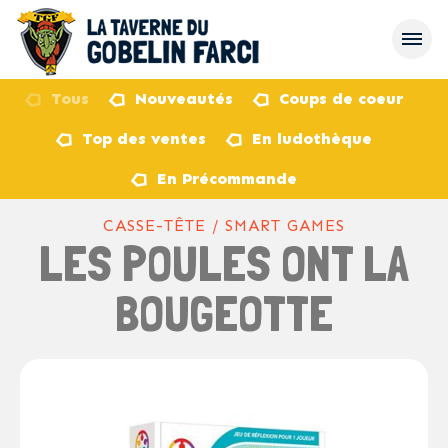
Tous
Nouveautés
Coups de coeur
Top des ventes
En ludothèque
retour
En Précommande
CASSE-TÊTE / SMART GAMES
LES POULES ONT LA
BOUGEOTTE