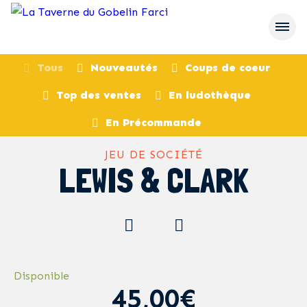
Tous
Nouveautés
Coups de coeur
Top des ventes
En ludothèque
retour
En Précommande
JEU DE SOCIÉTÉ
LEWIS & CLARK
Disponible
45,00€