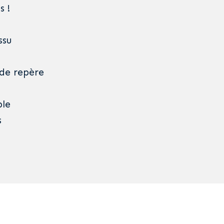
 !
ssu
 de repère
ble
s