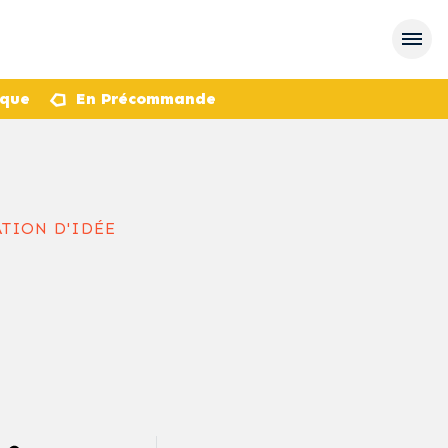
èque
En Précommande
ATION D'IDÉE