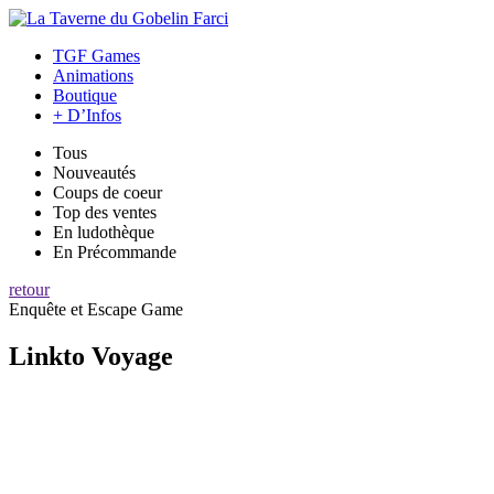
TGF Games
Animations
Boutique
+ D’Infos
Tous
Nouveautés
Coups de coeur
Top des ventes
En ludothèque
En Précommande
retour
Enquête et Escape Game
Linkto Voyage