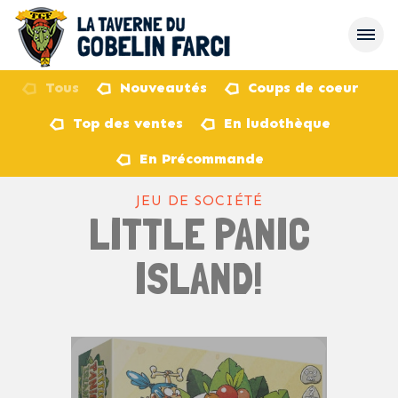
Tous
Nouveautés
Coups de coeur
Top des ventes
En ludothèque
retour
En Précommande
JEU DE SOCIÉTÉ
LITTLE PANIC
ISLAND!