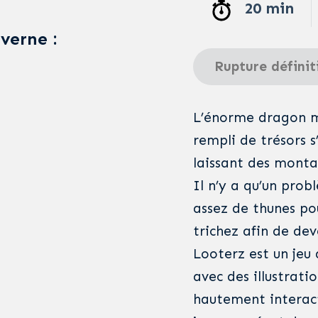
20 min
averne :
Rupture définit
L’énorme dragon ma
rempli de trésors s’
laissant des montag
Il n’y a qu’un prob
assez de thunes po
trichez afin de deve
Looterz est un jeu 
avec des illustrati
hautement interact