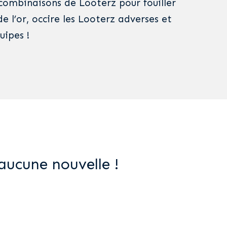
 combinaisons de Looterz pour fouiller
de l’or, occire les Looterz adverses et
uipes !
aucune nouvelle !