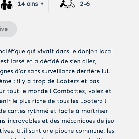
14 ans +
2-6
ive
léfique qui vivait dans le donjon local
est lassé et a décidé de s’en aller,
nes d’or sans surveillance derrière lui.
lème : il y a trop de Looterz et pas
ur tout le monde ! Combattez, volez et
nir le plus riche de tous les Looterz !
de cartes rythmé et facile à maîtriser
ons incroyables et des mécaniques de jeu
ives. Utilisant une pioche commune, les